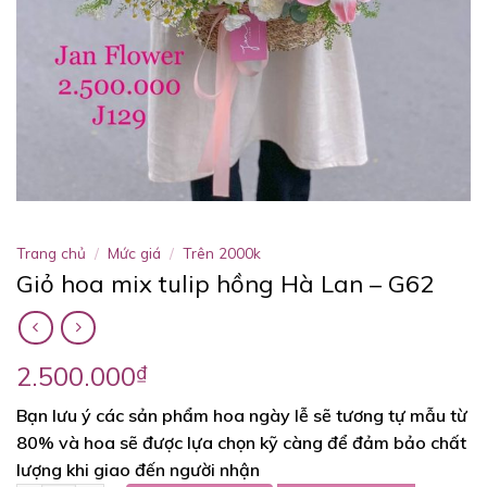
Trang chủ
/
Mức giá
/
Trên 2000k
Giỏ hoa mix tulip hồng Hà Lan – G62
2.500.000
₫
Bạn lưu ý các sản phẩm hoa ngày lễ sẽ tương tự mẫu từ
80% và hoa sẽ được lựa chọn kỹ càng để đảm bảo chất
lượng khi giao đến người nhận