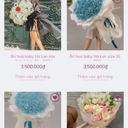
Bó hoa baby Hà Lan mix
Bó hoa baby Hà Lan size XL
hoa hồng đỏ – B97
– B97
3.500.000
₫
3.500.000
₫
Thêm vào giỏ hàng
Thêm vào giỏ hàng