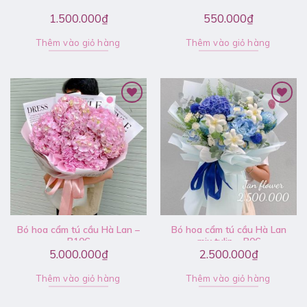
1.500.000
₫
550.000
₫
Thêm vào giỏ hàng
Thêm vào giỏ hàng
Bó hoa cẩm tú cầu Hà Lan –
Bó hoa cẩm tú cầu Hà Lan
B106
mix tulip – B06
5.000.000
₫
2.500.000
₫
Thêm vào giỏ hàng
Thêm vào giỏ hàng