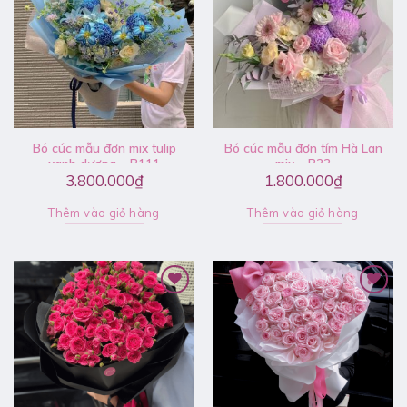
Bó cúc mẫu đơn mix tulip
Bó cúc mẫu đơn tím Hà Lan
xanh dương – B111
mix – B33
3.800.000
₫
1.800.000
₫
Thêm vào giỏ hàng
Thêm vào giỏ hàng