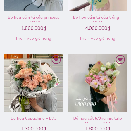
Bó hoa cẩm tú cầu princess
Bó hoa cẩm tú cầu trắng –
– B110
W03
1.800.000
₫
4.000.000
₫
Thêm vào giỏ hàng
Thêm vào giỏ hàng
Bó hoa Capuchino – B73
Bó hoa cát tường mix tulip
Hà Lan – B12
1.300.000
₫
1.800.000
₫