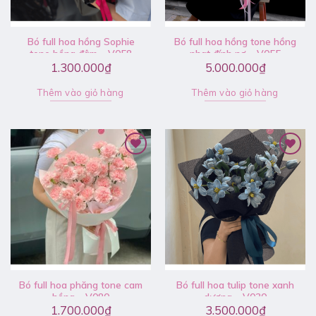
Bó full hoa hồng Sophie
Bó full hoa hồng tone hồng
tone hồng đậm – V058
nhạt đính nơ – V055
1.300.000
₫
5.000.000
₫
Thêm vào giỏ hàng
Thêm vào giỏ hàng
Bó full hoa phăng tone cam
Bó full hoa tulip tone xanh
hồng – V080
dương – V030
1.700.000
₫
3.500.000
₫