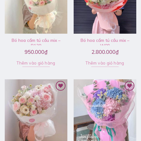
Bó hoa cẩm tú cầu mix –
Bó hoa cẩm tú cầu mix –
B139
W08
950.000
₫
2.800.000
₫
Thêm vào giỏ hàng
Thêm vào giỏ hàng