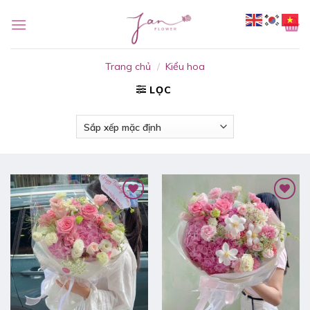
Bỏ
qua
nội
dung
Trang chủ
/
Kiểu hoa
LỌC