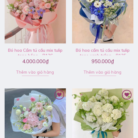
Bó hoa Cẩm tú cầu mix tulip
Bó hoa cẩm tú cầu mix tulip
tone hồng – B136
tone xanh trắng – B135
4.000.000
₫
950.000
₫
Thêm vào giỏ hàng
Thêm vào giỏ hàng