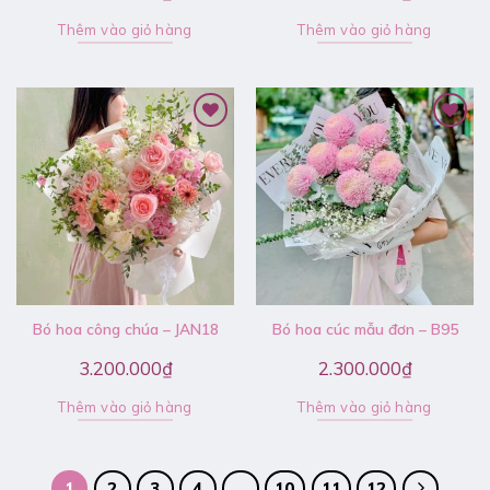
Thêm vào giỏ hàng
Thêm vào giỏ hàng
Bó hoa công chúa – JAN18
Bó hoa cúc mẫu đơn – B95
3.200.000
₫
2.300.000
₫
Thêm vào giỏ hàng
Thêm vào giỏ hàng
1
2
3
4
…
10
11
12