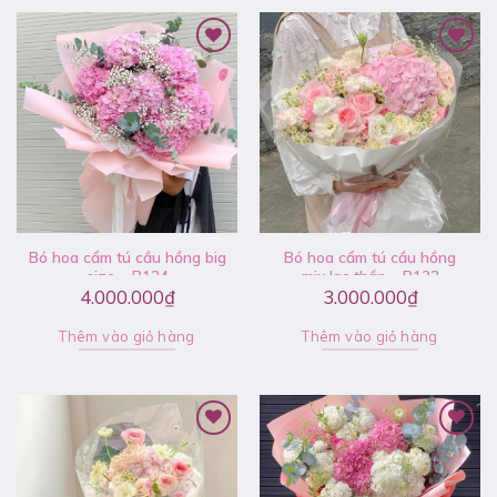
Bó hoa cẩm tú cầu hồng big
Bó hoa cẩm tú cầu hồng
size – B124
mix lạc thần – B132
4.000.000
₫
3.000.000
₫
Thêm vào giỏ hàng
Thêm vào giỏ hàng