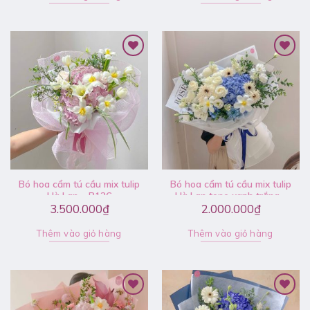
Bó hoa cẩm tú cầu mix tulip
Bó hoa cẩm tú cầu mix tulip
Hà Lan – B126
Hà Lan tone xanh trắng –
B121
3.500.000
₫
2.000.000
₫
Thêm vào giỏ hàng
Thêm vào giỏ hàng