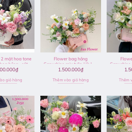
 2 mặt hoa tone
Flower bag hồng
Flowe
hoa hồng , cát
Capuchino mix tulip Hà Lan
Capuchino 
000.000
₫
1.500.000
₫
1.5
p, phi yến – V101
– F13
ào giỏ hàng
Thêm vào giỏ hàng
Thêm v