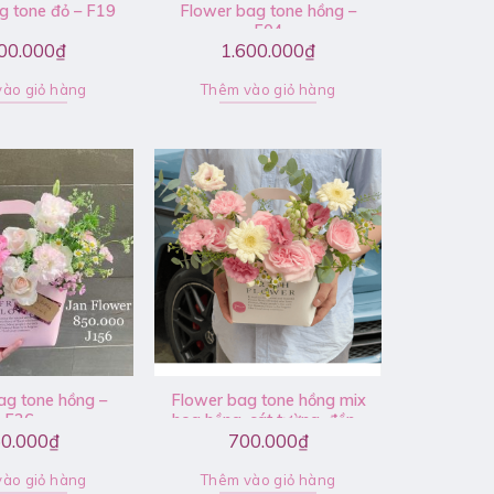
g tone đỏ – F19
Flower bag tone hồng –
F04
00.000
₫
1.600.000
₫
ào giỏ hàng
Thêm vào giỏ hàng
ag tone hồng –
Flower bag tone hồng mix
F26
hoa hồng, cát tường, đồng
0.000
₫
700.000
₫
tiền – V103
ào giỏ hàng
Thêm vào giỏ hàng