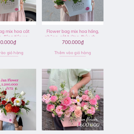
ag mix hoa cát
Flower bag mix hoa hồng,
g, đồng tiền xoăn
phăng, cát tường, thúy châu
0.000
₫
700.000
₫
– V107
– V099
ào giỏ hàng
Thêm vào giỏ hàng