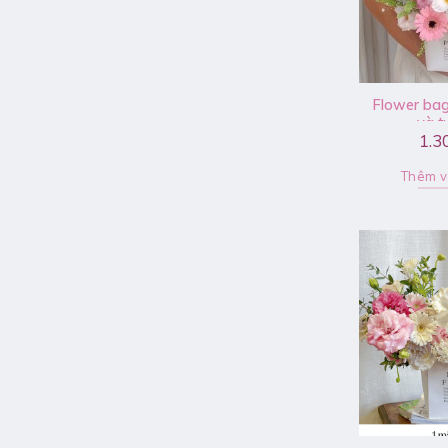
Flower bag
và t
1.3
Thêm v