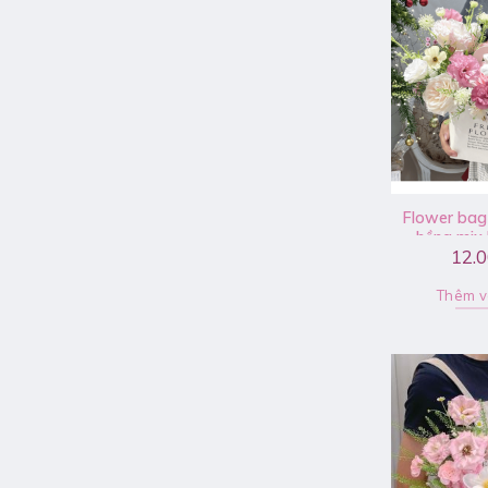
Flower bag
hồng mix 
12.
tường, tuli
Thêm v