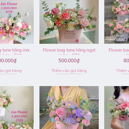
 tone hồng mix
Flower bag tone hồng ngọt
Flower ba
Hà Lan – F14
ngào – F01
xi
00.000
₫
500.000
₫
80
ào giỏ hàng
Thêm vào giỏ hàng
Thêm v