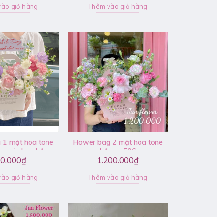
ào giỏ hàng
Thêm vào giỏ hàng
 1 mặt hoa tone
Flower bag 2 mặt hoa tone
am mix hoa hồng,
hồng – F06
0.000
₫
1.200.000
₫
 đồng tiền, phăng
– V102
ào giỏ hàng
Thêm vào giỏ hàng