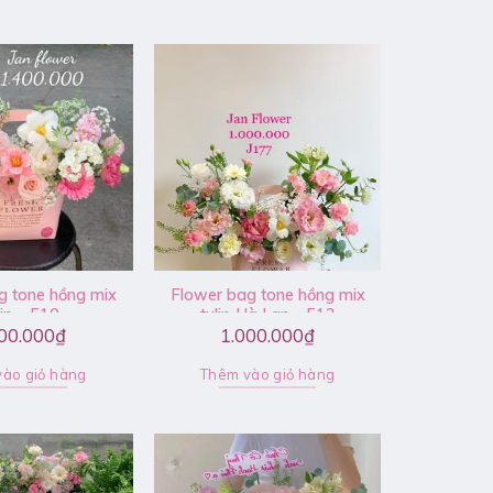
g tone hồng mix
Flower bag tone hồng mix
lip – F10
tulip Hà Lan – F12
00.000
₫
1.000.000
₫
ào giỏ hàng
Thêm vào giỏ hàng