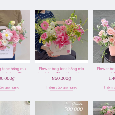
 tone hồng mix
Flower bag tone hồng mix
Flower ba
cát tường, đồng
hoa hồng, đồng tiền, phăng,
Tu
00.000
₫
850.000
₫
1.4
tulip – V092
ly kép – V097
ào giỏ hàng
Thêm vào giỏ hàng
Thêm v