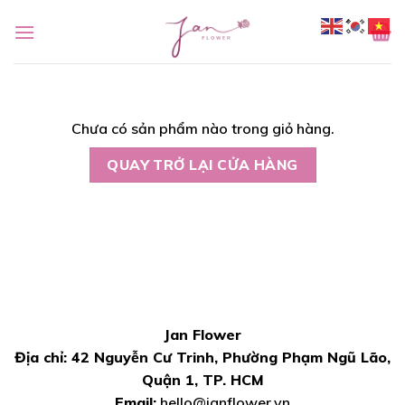
Bỏ
qua
nội
dung
Chưa có sản phẩm nào trong giỏ hàng.
QUAY TRỞ LẠI CỬA HÀNG
Jan Flower
Địa chỉ: 42 Nguyễn Cư Trinh, Phường Phạm Ngũ Lão,
Quận 1, TP. HCM
Email:
hello@janflower.vn