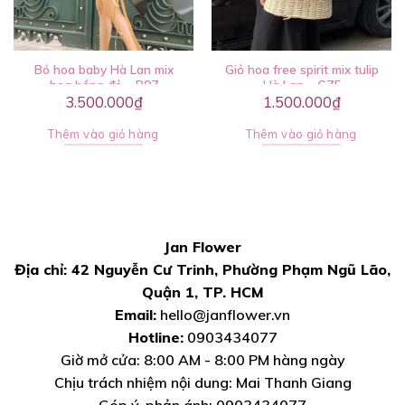
Bó hoa baby Hà Lan mix
Giỏ hoa free spirit mix tulip
hoa hồng đỏ – B97
Hà Lan – G75
3.500.000
₫
1.500.000
₫
Thêm vào giỏ hàng
Thêm vào giỏ hàng
Jan Flower
Địa chỉ: 42 Nguyễn Cư Trinh, Phường Phạm Ngũ Lão,
Quận 1, TP. HCM
Email:
hello@janflower.vn
Hotline:
0903434077
Giờ mở cửa: 8:00 AM - 8:00 PM hàng ngày
Chịu trách nhiệm nội dung: Mai Thanh Giang