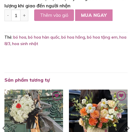
lượng khi giao đến người nhận
Bó hoa hồng kem - B96 số lượng
Thêm vào giỏ
MUA NGAY
bó hoa
bó hoa hàn quốc
bó hoa hồng
bó hoa tặng em
hoa
Thẻ:
,
,
,
,
8/3
hoa sinh nhật
,
Sản phẩm tương tự