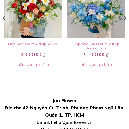
Hộp hoa Đỏ mix tulip – G76
Hộp hoa Celeste mix tulip
Hà Lan – G77
4.000.000
₫
5.000.000
₫
Thêm vào giỏ hàng
Thêm vào giỏ hàng
Jan Flower
Địa chỉ: 42 Nguyễn Cư Trinh, Phường Phạm Ngũ Lão,
Quận 1, TP. HCM
Email:
hello@janflower.vn