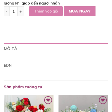
lượng khi giao đến người nhận
Bó hoa tulip tone xanh dương mix sao xanh - V032 số lượng
Thêm vào giỏ
MUA NGAY
MÔ TẢ
EDN
Sản phẩm tương tự