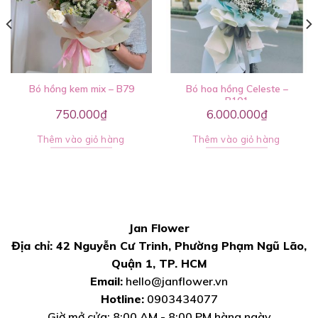
Bó hồng kem mix – B79
Bó hoa hồng Celeste –
B101
750.000
₫
6.000.000
₫
Thêm vào giỏ hàng
Thêm vào giỏ hàng
Jan Flower
Địa chỉ: 42 Nguyễn Cư Trinh, Phường Phạm Ngũ Lão,
Quận 1, TP. HCM
Email:
hello@janflower.vn
Hotline:
0903434077
Giờ mở cửa: 8:00 AM - 8:00 PM hàng ngày