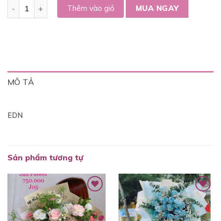
Bó hoa tú cầu mix hoa baby - V033 số lượng
Thêm vào giỏ
MUA NGAY
MÔ TẢ
EDN
Sản phẩm tương tự