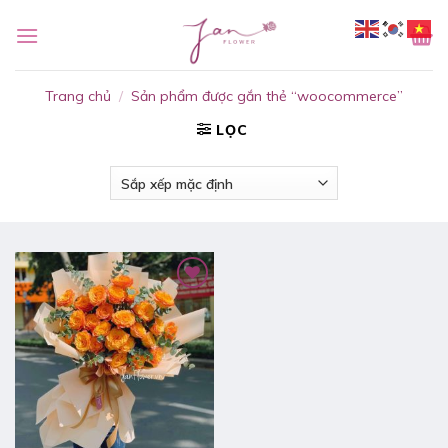
Bỏ
qua
nội
dung
Trang chủ
/
Sản phẩm được gắn thẻ “woocommerce”
LỌC