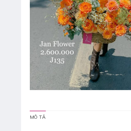
MÔ TẢ