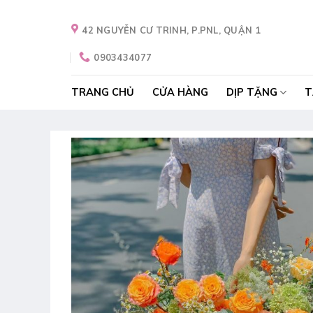
Bỏ
qua
42 NGUYỄN CƯ TRINH, P.PNL, QUẬN 1
nội
0903434077
dung
TRANG CHỦ
CỬA HÀNG
DỊP TẶNG
T