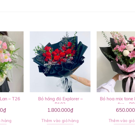
 Lan – T26
Bó hồng đỏ Explorer –
Bó hoa mix tone 
B103
đen – B
00
₫
1.800.000
₫
650.00
ỏ hàng
Thêm vào giỏ hàng
Thêm vào giỏ