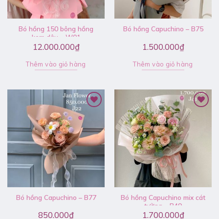
Bó hồng 150 bông hồng
Bó hồng Capuchino – B75
kem dâu – W01
12.000.000
₫
1.500.000
₫
Thêm vào giỏ hàng
Thêm vào giỏ hàng
Bó hồng Capuchino – B77
Bó hồng Capuchino mix cát
tường – B49
850.000
₫
1.700.000
₫