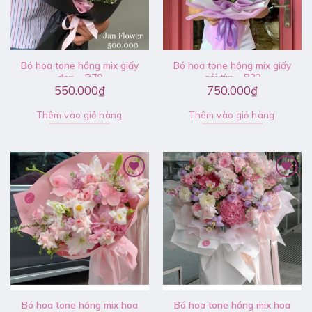
Bó hoa tone hồng mix giấy
Bó hoa tone hồng mix giấy
đen – B70
gói tím – B22
550.000
₫
750.000
₫
Thêm vào giỏ hàng
Thêm vào giỏ hàng
Bó hoa tone hồng mix hoa
Bó hoa tone hồng mix hoa