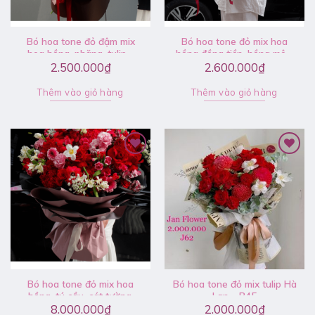
Bó hoa tone đỏ đậm mix
Bó hoa tone đỏ mix hoa
hoa hồng, phăng, tulip –
hồng đồng tiền, hồng môn,
V040
lyly, hoa cô dâu hồng trắng
2.500.000
₫
2.600.000
₫
– V052
Thêm vào giỏ hàng
Thêm vào giỏ hàng
Bó hoa tone đỏ mix hoa
Bó hoa tone đỏ mix tulip Hà
hồng, tú cầu, cát tường,
Lan – B45
tulip, đồng tiền – V127
8.000.000
₫
2.000.000
₫