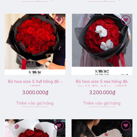
Bó hoa size S full hồng đỏ –
Bó hoa size S mix hồng đỏ,
V043
lan hồ điệp trắng – V047
3.000.000
₫
3.200.000
₫
Thêm vào giỏ hàng
Thêm vào giỏ hàng