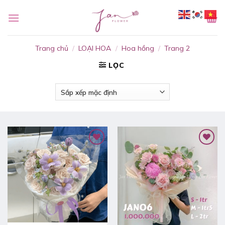
Bỏ
qua
nội
dung
Trang chủ
/
LOẠI HOA
/
Hoa hồng
/
Trang 2
LỌC