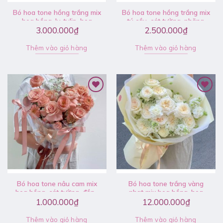
Bó hoa tone hồng trắng mix
Bó hoa tone hồng trắng mix
hoa hồng, ly, tulip, hoa
tú cầu, cát tường, phăng,
phăng – V072
đồng tiền, hoa hồng – V068
3.000.000
₫
2.500.000
₫
Thêm vào giỏ hàng
Thêm vào giỏ hàng
Bó hoa tone nâu cam mix
Bó hoa tone trắng vàng
hoa hồng, cát tường, đồng
nhạt mix hoa hồng, hoa
tiền – V063
phăng, phi yến, cúc
1.000.000
₫
12.000.000
₫
pingpong – V078
Thêm vào giỏ hàng
Thêm vào giỏ hàng