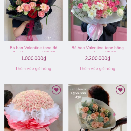
Bó hoa Valentine tone đỏ
Bó hoa Valentine tone hồng
đen lãng mạn – VLT 08
ngọt ngào – VLT 09
1.000.000
₫
2.200.000
₫
Thêm vào giỏ hàng
Thêm vào giỏ hàng