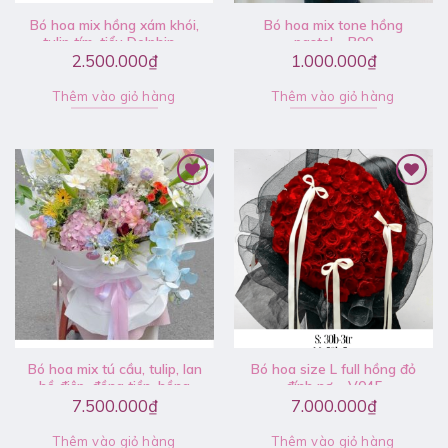
Bó hoa mix hồng xám khói,
Bó hoa mix tone hồng
tulip tím, tiểu Delphin –
pastel – B90
V061
2.500.000
₫
1.000.000
₫
Thêm vào giỏ hàng
Thêm vào giỏ hàng
Bó hoa mix tú cầu, tulip, lan
Bó hoa size L full hồng đỏ
hồ điệp, đồng tiền, hồng
đính nơ – V045
chùm, tiểu Delphin – V071
7.500.000
₫
7.000.000
₫
Thêm vào giỏ hàng
Thêm vào giỏ hàng