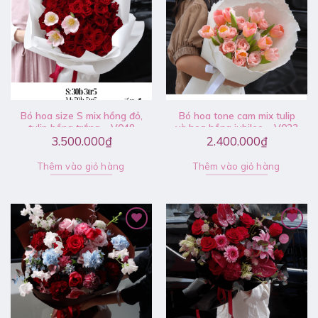
Bó hoa size S mix hồng đỏ,
Bó hoa tone cam mix tulip
tulip hồng trắng – V048
và hoa hồng jubilee – V023
3.500.000
₫
2.400.000
₫
Thêm vào giỏ hàng
Thêm vào giỏ hàng