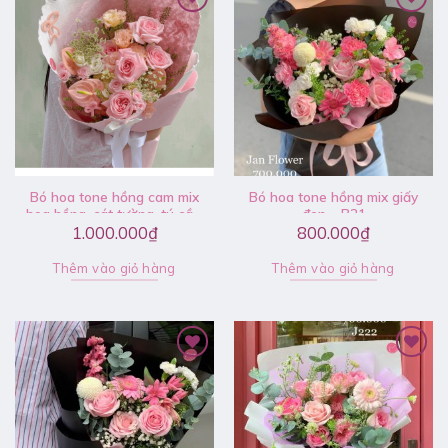
Bó hoa tone hồng cam mix
Bó hoa tone hồng mix giấy
hoa hồng, cát tường, tú cầu,
đen – B21
hồng môn và hoa lá phụ –
1.000.000
₫
800.000
₫
V057
Thêm vào giỏ hàng
Thêm vào giỏ hàng