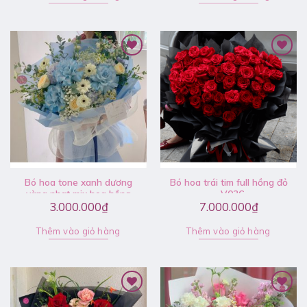
Bó hoa tone xanh dương
Bó hoa trái tim full hồng đỏ
vàng nhạt mix hoa hồng
– V036
Ecuador xanh, hoa hồng
3.000.000
₫
7.000.000
₫
vàng, đồng tiền, tú cầu –
V069
Thêm vào giỏ hàng
Thêm vào giỏ hàng